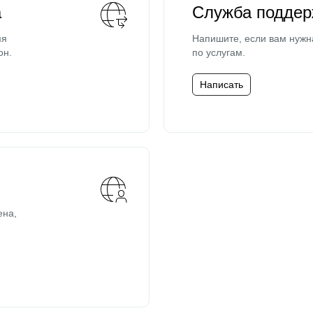
а
Служба поддер
мя
Напишите, если вам нужн
он.
по услугам.
Написать
ена,